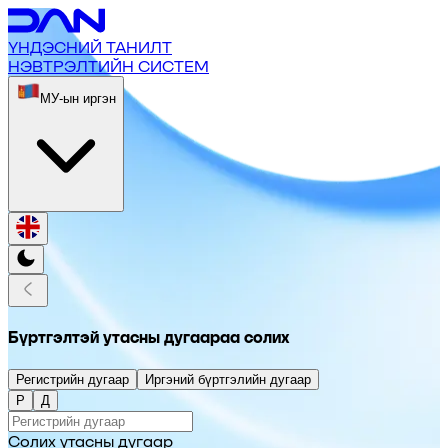
ҮНДЭСНИЙ ТАНИЛТ
НЭВТРЭЛТИЙН СИСТЕМ
МУ-ын иргэн
Бүртгэлтэй утасны дугаараа солих
Регистрийн дугаар
Иргэний бүртгэлийн дугаар
Р
Д
Солих утасны дугаар