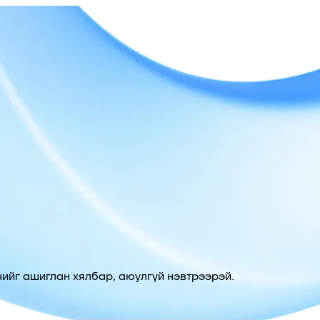
ийг ашиглан хялбар, аюулгүй нэвтрээрэй.