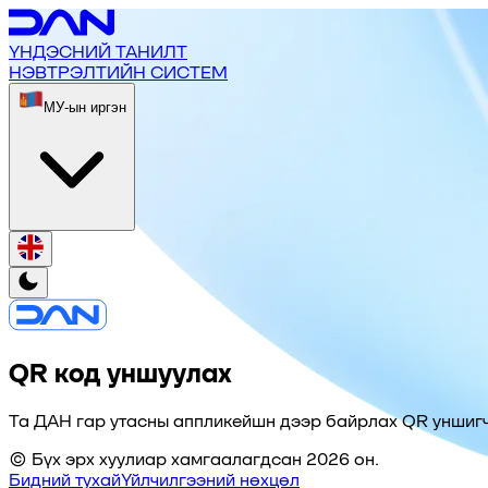
ҮНДЭСНИЙ ТАНИЛТ
НЭВТРЭЛТИЙН СИСТЕМ
МУ-ын иргэн
QR код уншуулах
Та ДАН гар утасны аппликейшн дээр байрлах QR уншигч
© Бүх эрх хуулиар хамгаалагдсан 2026 он.
Бидний тухай
Үйлчилгээний нөхцөл