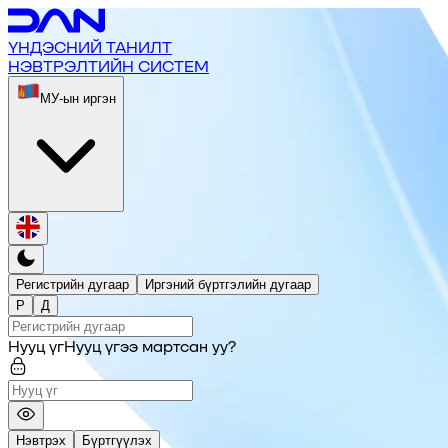
ҮНДЭСНИЙ ТАНИЛТ
НЭВТРЭЛТИЙН СИСТЕМ
МУ-ын иргэн
Регистрийн дугаар
Иргэний бүртгэлийн дугаар
Р
Д
Нууц үг
Нууц үгээ мартсан уу?
Нэвтрэх
Бүртгүүлэх