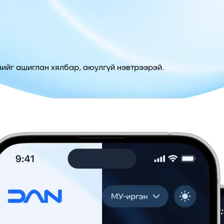
ийг ашиглан хялбар, аюулгүй нэвтрээрэй.