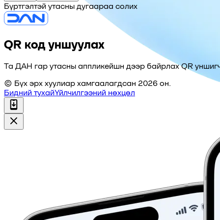
Бүртгэлтэй утасны дугаараа солих
QR код уншуулах
Та ДАН гар утасны аппликейшн дээр байрлах QR уншигч
© Бүх эрх хуулиар хамгаалагдсан 2026 он.
Бидний тухай
Үйлчилгээний нөхцөл