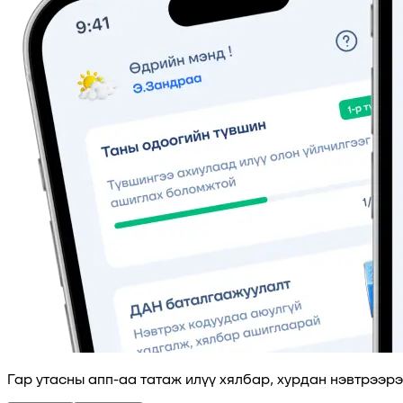
Гар утасны апп-аа татаж илүү хялбар, хурдан нэвтрээр