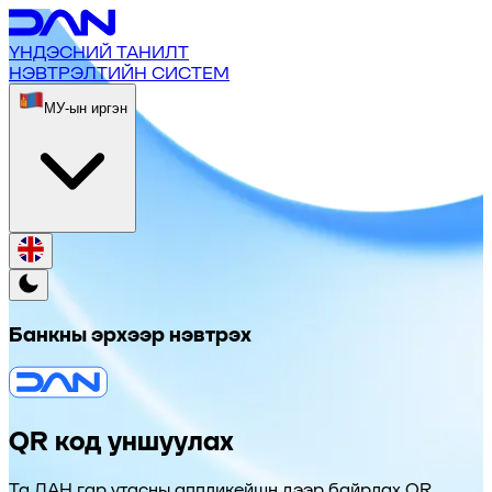
ҮНДЭСНИЙ ТАНИЛТ
НЭВТРЭЛТИЙН СИСТЕМ
МУ-ын иргэн
Банкны эрхээр нэвтрэх
QR код уншуулах
Та ДАН гар утасны аппликейшн дээр байрлах QR