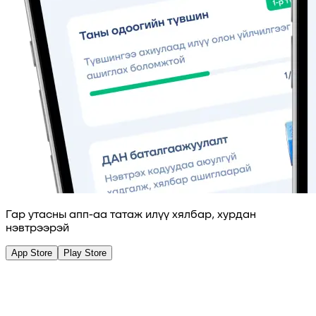
Гар утасны апп-аа татаж илүү хялбар, хурдан
нэвтрээрэй
App Store
Play Store