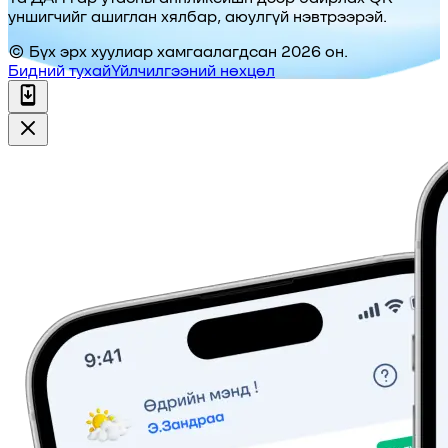
уншигчийг ашиглан хялбар, аюулгүй нэвтрээрэй.
© Бүх эрх хуулиар хамгаалагдсан 2026 он.
Бидний тухай
Үйлчилгээний нөхцөл