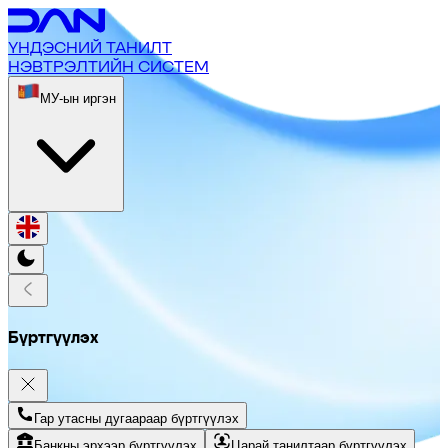
ҮНДЭСНИЙ ТАНИЛТ
НЭВТРЭЛТИЙН СИСТЕМ
МУ-ын иргэн
Бүртгүүлэх
Гар утасны дугаараар бүртгүүлэх
Банкны эрхээр бүртгүүлэх
Царай танилтаар бүртгүүлэх