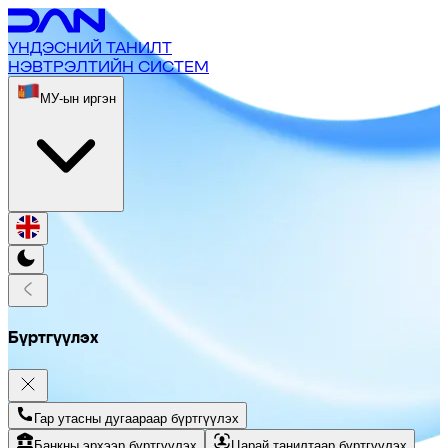
ҮНДЭСНИЙ ТАНИЛТ
НЭВТРЭЛТИЙН СИСТЕМ
МУ-ын иргэн
Бүртгүүлэх
Гар утасны дугаараар бүртгүүлэх
Банкны эрхээр бүртгүүлэх
Царай танилтаар бүртгүүлэх