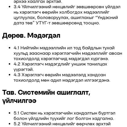
эрхээ хаалгах эрхтэй.
3.4 Үйлчилгээний нөхцөлийг зөвшөөрсөн үйлдэл
нь хэрэглэгч өөрийн холбогдох мэдээллийг
цуглуулах, боловсруулах, ашиглахыг “Үндэсний
дата төв” УТҮГ-т зөвшөөрсөнд тооцно.
Дөрөв. Мэдэгдэл
4.1 Нийтийн мэдээллийн ил тод байдлын тухай
хуульд зааснаар хэрэглэгчийн мэдээллийг авсан
тохиолдолд хэрэглэгчид мэдэгдэл хүргэнэ.
4.2 Хэрэглэгч мэдэгдлийг уншиж танилцах
үүрэгтэй.
4.3 Хэрэглэгч өөрийн мэдээлэлд хандсан
тохиолдолд мөн адил мэдэгдэл илгээгдэнэ.
Тав. Системийн ашиглалт,
үйлчилгээ
5.1 Систем нь хэрэглэгчийн хандалтын бүртгэл
болон үйлдлийн түүхийг лог болгон хадгална.
5.2 Үйлчилгээний нөхцөлийг өөрчлөх эрхтэй