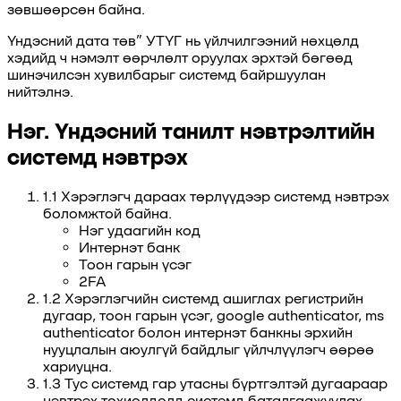
зөвшөөрсөн байна.
Үндэсний дата төв” УТҮГ нь үйлчилгээний нөхцөлд
хэдийд ч нэмэлт өөрчлөлт оруулах эрхтэй бөгөөд
шинэчилсэн хувилбарыг системд байршуулан
нийтэлнэ.
Нэг. Үндэсний танилт нэвтрэлтийн
системд нэвтрэх
1.1 Хэрэглэгч дараах төрлүүдээр системд нэвтрэх
боломжтой байна.
Нэг удаагийн код
Интернэт банк
Тоон гарын үсэг
2FA
1.2 Хэрэглэгчийн системд ашиглах регистрийн
дугаар, тоон гарын үсэг, google authenticator, ms
authenticator болон интернэт банкны эрхийн
нууцлалын аюулгүй байдлыг үйлчлүүлэгч өөрөө
хариуцна.
1.3 Тус системд гар утасны бүртгэлтэй дугаараар
нэвтрэх тохиолдолд системд баталгаажуулах