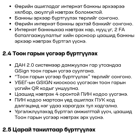
Өөрийн ашигладаг интернэт банкны эрхээрээ
хялбар, аюулгүй нэвтрэх боломжтой.
Банкны эрхээр бүртгүүлэх төрлийг сонгоно.
Өөрийн интернэт банкны эрхтэй банкийг сонгоно.
Интернэт банкныхаа нэвтрэх нэр, нууц үг, 2 FA
баталгаажуулалтыг хийн орсноор цаашид банкны
эрхээр нэвтрэх бүртгэл үүснэ.
2.4 Тоон гарын үсгээр бүртгүүлэх
ДАН 2.0 системээр дамжуулан гар утсандаа
GSign тоон гарын үсгээ суулгана.
“Тоон гарын үсгээр бүртгүүлэх” төрлийг сонгоно.
УБЕГ-ын GSIGN киоскоос үүсгэсэн тоон гарын
үсгийн QR кодыг уншуулна.
Цаашид нэвтрэх 4 оронтой ПИН кодоо үүсгэнэ.
ПИН кодоо мартсан үед ашиглах ПУК код
дэлгэцэнд нэг удаа харагдах тул хадгална.
Үргэлжлүүлэхэд бүртгэл амжилттай үүсч, цаашид
Тоон гарын үсгээр нэвтрэх эрх үүснэ.
2.5 Царай танилтаар бүртгүүлэх