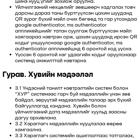
шинэ нууц үгийг зохиож оруулна.
Үйлчилгээний нөхцөлийг зөвшөөрч хадгалах товч
дарсны дараа таны бүртгүүлсэн цахим шууданд
QR зураг бүхий мэйл очих бөгөөд та гар утсандаа
google authenticator, ms authenticator
аппликейшнийг татан суулгаж бүртгүүлсэн мэйл
хаягаараа нэвтрэн орж, цахим шууданд ирсэн QR
кодыг уншуулснаар google authenticator, ms
authenticator аппликейшнд 6 оронтой код үүснэ.
Үүссэн 6 оронтой нэг удаагийн кодыг оруулснаар
системд амжилттай нэвтэрнэ.
Гурав. Хувийн мэдээлэл
3.1 Үндэсний танилт нэвтрэлтийн систем болон
“ХУР” системээс гарч буй мэдээллийн үнэн зөв
байдал, зөрүүтэй мэдээллийн талаар эрх бүхий
байгууллагад хандана. Хувийн болон
үйлчилгээний дата мэдээллийг хуульд заасны
дагуу архивлана.
3.2 Хэрэглэгч мэдээллийн нууцлалаа өөрөө
хамгаална.
3.3 Хэрэглэгч системийн ашиглалтаас татгалзах,