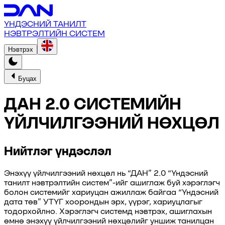
ҮНДЭСНИЙ ТАНИЛТ
НЭВТРЭЛТИЙН СИСТЕМ
Нэвтрэх
Буцах
ДАН 2.0 СИСТЕМИЙН
ҮЙЛЧИЛГЭЭНИЙ НӨХЦӨЛ
Нийтлэг үндэслэл
Энэхүү үйлчилгээний нөхцөл нь “ДАН” 2.0 “Үндэсний
танилт нэвтрэлтийн систем”-ийг ашиглаж буй хэрэглэгч
болон системийг хариуцан ажиллаж байгаа “Үндэсний
дата төв” УТҮГ хоорондын эрх, үүрэг, хариуцлагыг
тодорхойлно. Хэрэглэгч системд нэвтрэх, ашиглахын
өмнө энэхүү үйлчилгээний нөхцөлийг уншиж танилцан