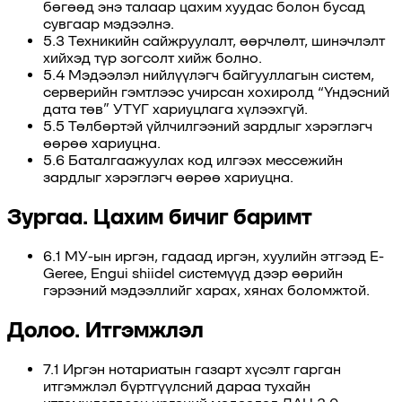
бөгөөд энэ талаар цахим хуудас болон бусад
сувгаар мэдээлнэ.
5.3 Техникийн сайжруулалт, өөрчлөлт, шинэчлэлт
хийхэд түр зогсолт хийж болно.
5.4 Мэдээлэл нийлүүлэгч байгууллагын систем,
серверийн гэмтлээс учирсан хохиролд “Үндэсний
дата төв” УТҮГ хариуцлага хүлээхгүй.
5.5 Төлбөртэй үйлчилгээний зардлыг хэрэглэгч
өөрөө хариуцна.
5.6 Баталгаажуулах код илгээх мессежийн
зардлыг хэрэглэгч өөрөө хариуцна.
Зургаа. Цахим бичиг баримт
6.1 МУ-ын иргэн, гадаад иргэн, хуулийн этгээд E-
Geree, Engui shiidel системүүд дээр өөрийн
гэрээний мэдээллийг харах, хянах боломжтой.
Долоо. Итгэмжлэл
7.1 Иргэн нотариатын газарт хүсэлт гарган
итгэмжлэл бүртгүүлсний дараа тухайн