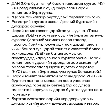
ДАН 2.0-д бүртгэлгүй болон гадаадад суугаа МУ-
ын иргэд хиймэл оюунд суурилсан царай
танилтаар бүртгүүлнэ.
“Царай танилтаар бүртгүүлэх” төрлийг сонгоно.
Регистрийн дугаар эсвэл Иргэний бүртгэлийн
дугаараа оруулна.
Царай таних хэсэгт царайгаа уншуулна. (Таны
царайг УБЕГ-ын хамгийн сүүлийн бүртгэлтэй нүүр
зургаас (Иргэний үнэмлэх эсвэл гадаад
пасспорт) хиймэл оюун ашиглан царай танилт
хийж байгаа тул царай танилт амжилттай болсон
тохиолдолд УБЕГ-ын баталгаажуулах
асуултуудад хариулснаар бүртгэл үүснэ. Царай
танилт олон удаагийн оролдлогоор амжилтгүй
болсон тохиолдолд Иргэн бүртгэх оперотор
(KYC) ашиглан бүртгэлээ үүсгүүлэх боломжтой.)
Царай танилт амжилттай болсны дараа УБЕГ-ын
бүртгэл дэх таны мэдээлэл дээр үндэслэн
асуумжууд гарч ирэх бөгөөд бүх асуултад
амжилттай хариулсны дараа бүртгэл үүсгэх цонх
гарч ирнэ.
Бүртгэл үүсгэхдээ өөрийн нэр дээрх утасны
дугаар, хувийн цахим шуудан , цаашид нэвтрэх