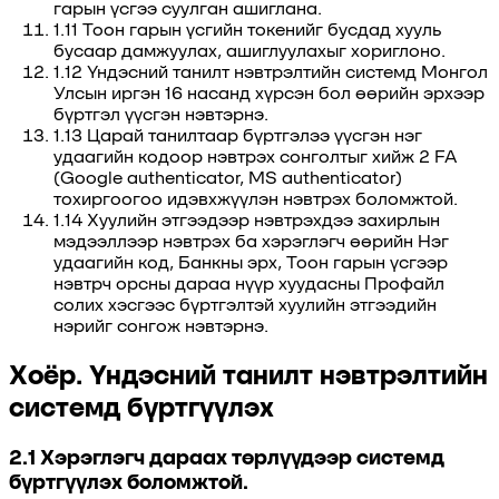
гарын үсгээ суулган ашиглана.
1.11 Тоон гарын үсгийн токенийг бусдад хууль
бусаар дамжуулах, ашиглуулахыг хориглоно.
1.12 Үндэсний танилт нэвтрэлтийн системд Монгол
Улсын иргэн 16 насанд хүрсэн бол өөрийн эрхээр
бүртгэл үүсгэн нэвтэрнэ.
1.13 Царай танилтаар бүртгэлээ үүсгэн нэг
удаагийн кодоор нэвтрэх сонголтыг хийж 2 FA
(Google authenticator, MS authenticator)
тохиргоогоо идэвхжүүлэн нэвтрэх боломжтой.
1.14 Хуулийн этгээдээр нэвтрэхдээ захирлын
мэдээллээр нэвтрэх ба хэрэглэгч өөрийн Нэг
удаагийн код, Банкны эрх, Тоон гарын үсгээр
нэвтрч орсны дараа нүүр хуудасны Профайл
солих хэсгээс бүртгэлтэй хуулийн этгээдийн
нэрийг сонгож нэвтэрнэ.
Хоёр. Үндэсний танилт нэвтрэлтийн
системд бүртгүүлэх
2.1 Хэрэглэгч дараах төрлүүдээр системд
бүртгүүлэх боломжтой.