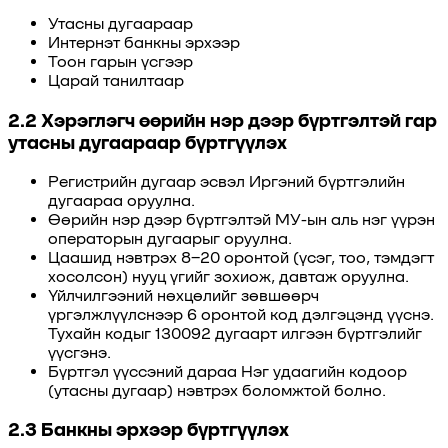
Утасны дугаараар
Интернэт банкны эрхээр
Тоон гарын үсгээр
Царай танилтаар
2.2 Хэрэглэгч өөрийн нэр дээр бүртгэлтэй гар
утасны дугаараар бүртгүүлэх
Регистрийн дугаар эсвэл Иргэний бүртгэлийн
дугаараа оруулна.
Өөрийн нэр дээр бүртгэлтэй МУ-ын аль нэг үүрэн
операторын дугаарыг оруулна.
Цаашид нэвтрэх 8–20 оронтой (үсэг, тоо, тэмдэгт
хосолсон) нууц үгийг зохиож, давтаж оруулна.
Үйлчилгээний нөхцөлийг зөвшөөрч
үргэлжлүүлснээр 6 оронтой код дэлгэцэнд үүснэ.
Тухайн кодыг 130092 дугаарт илгээн бүртгэлийг
үүсгэнэ.
Бүртгэл үүссэний дараа Нэг удаагийн кодоор
(утасны дугаар) нэвтрэх боломжтой болно.
2.3 Банкны эрхээр бүртгүүлэх