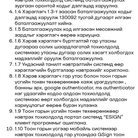
зургаан оронтой кодыг дэлгэцэд харуулна.
1.4 Хэрэглэгч 1.3-т заасан баталгаажуулах кодыг
дэлгэцэд харуулж 130092 тусгай дугаарт илгээн
баталгаажуулалт хийнэ.
1.5 Баталгаажуулах код илгээсэн мессежний
зардлыг хэрэглэгч өөрөө хариуцна.
1.6 Хэрэв хэрэглэгч бүртгэлтэй гар утасны
дугаараа солих шаардлагатай тохиолдолд
системээс утасны дугаар солих хэсэгт холбогдох
мэдээллийг оруулж баталгаажуулна.
1.7 Үндэсний танилт нэвтрэлтийн системд өөр
хэрэглэгчийн бүртгэлээр нэвтрэхийг хориглоно.
1.8 Хэрэв хэрэглэгч гар утас болон тоон гарын
үсгийн токен төхөөрөмжөө хаяж үрэгдүүлсэн ,
банкны эрх, google authenticator, ms authenticator
нэг удаагийн кодоо алдсан тохиолдолд
системээс өөрт холбогдох мэдээллийг алдсан
хариуцлагыг өөрөө бүрэн хүлээнэ.
1.9 Тоон гарын үсгийн токен төхөөрөмжөөр
нэвтрэх тохиолдолд портал системд “ESIGN”
клиент программыг ашиглана.
1.10 Тоон гарын үсгээр мобайль системээр
нэвтрэх тохиолдолд гар утсандаа GSign тоон