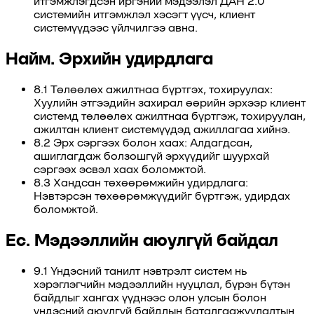
итгэмжлэгдсэн иргэний мэдээлэл ДАН 2.0
системийн итгэмжлэл хэсэгт үүсч, клиент
системүүдээс үйлчилгээ авна.
Найм. Эрхийн удирдлага
8.1 Төлөөлөх ажилтнаа бүртгэх, тохируулах:
Хуулийн этгээдийн захирал өөрийн эрхээр клиент
системд төлөөлөх ажилтнаа бүртгэж, тохируулан,
ажилтан клиент системүүдэд ажиллагаа хийнэ.
8.2 Эрх сэргээх болон хаах: Алдагдсан,
ашиглагдаж болзошгүй эрхүүдийг шуурхай
сэргээх эсвэл хаах боломжтой.
8.3 Хандсан төхөөрөмжийн удирдлага:
Нэвтэрсэн төхөөрөмжүүдийг бүртгэж, удирдах
боломжтой.
Ес. Мэдээллийн аюулгүй байдал
9.1 Үндэсний танилт нэвтрэлт систем нь
хэрэглэгчийн мэдээллийн нууцлал, бүрэн бүтэн
байдлыг хангах үүднээс олон улсын болон
үндэсний аюулгүй байдлын баталгаажуулалтын