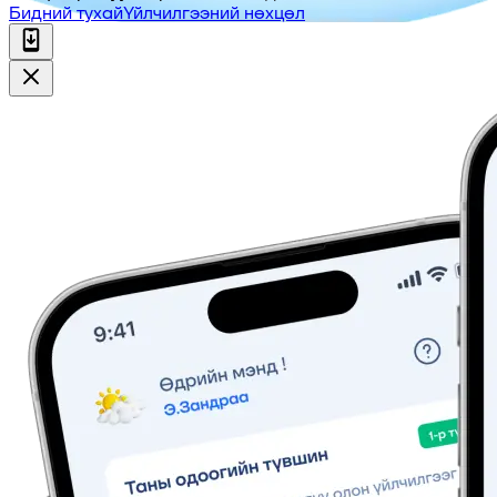
Бидний тухай
Үйлчилгээний нөхцөл