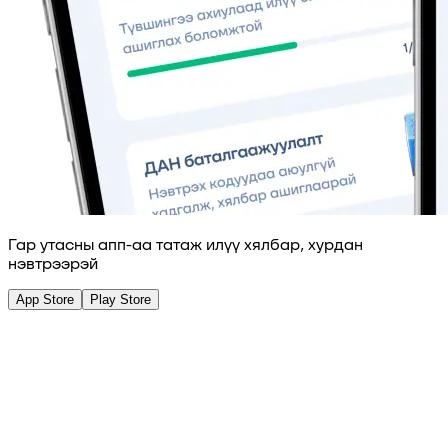
Гар утасны апп-аа татаж илүү хялбар, хурдан
нэвтрээрэй
App Store
Play Store