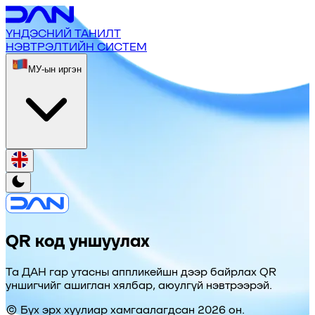
ҮНДЭСНИЙ ТАНИЛТ
НЭВТРЭЛТИЙН СИСТЕМ
МУ-ын иргэн
QR код уншуулах
Та ДАН гар утасны аппликейшн дээр байрлах QR
уншигчийг ашиглан хялбар, аюулгүй нэвтрээрэй.
© Бүх эрх хуулиар хамгаалагдсан 2026 он.